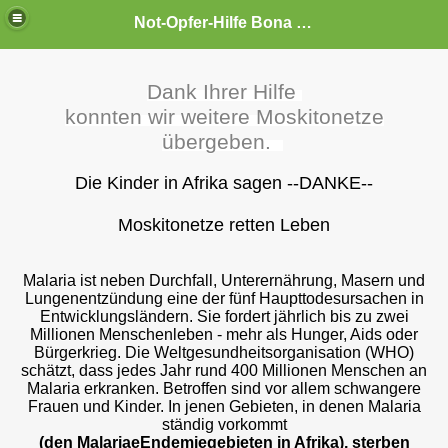
Not-Opfer-Hilfe Bona Fide e.V.
Dank Ihrer Hilfe
konnten wir weitere Moskitonetze
übergeben.
Die Kinder in Afrika sagen --DANKE--
Moskitonetze retten Leben
Malaria ist neben Durchfall, Unterernährung, Masern und
Lungenentzündung eine der fünf Haupttodesursachen in
Entwicklungsländern. Sie fordert jährlich bis zu zwei
rägt
Millionen Menschenleben - mehr als Hunger, Aids oder
Bürgerkrieg.
Die Weltgesundheitsorganisation (WHO)
schätzt, dass jedes Jahr rund 400 Millionen Menschen an
Malaria erkranken. Betroffen sind vor allem schwangere
Frauen und Kinder. In jenen Gebieten, in denen Malaria
ständig vorkommt
(den MalariaeEndemiegebieten in Afrika), sterben