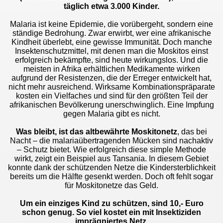
täglich etwa 3.000 Kinder.
Malaria ist keine Epidemie, die vorübergeht, sondern eine
ständige Bedrohung. Zwar erwirbt, wer eine afrikanische
Kindheit überlebt, eine gewisse Immunität. Doch manche
Insektenschutzmittel, mit denen man die Moskitos einst
erfolgreich bekämpfte, sind heute wirkungslos. Und die
meisten in Afrika erhältlichen Medikamente wirken
aufgrund der Resistenzen, die der Erreger entwickelt hat,
nicht mehr ausreichend. Wirksame Kombinationspräparate
kosten ein Vielfaches und sind für den größten Teil der
afrikanischen Bevölkerung unerschwinglich. Eine Impfung
gegen Malaria gibt es nicht.
Was bleibt, ist das altbewährte Moskitonetz
, das bei
Nacht – die malariaübertragenden Mücken sind nachaktiv
– Schutz bietet. Wie erfolgreich diese simple Methode
wirkt, zeigt ein Beispiel aus Tansania. In diesem Gebiet
konnte dank der schützenden Netze die Kindersterblichkeit
bereits um die Hälfte gesenkt werden. Doch oft fehlt sogar
für Moskitonetze das Geld.
Um ein einziges Kind zu schützen, sind 10,- Euro
schon genug. So viel kostet ein mit Insektiziden
imprägniertes Netz.