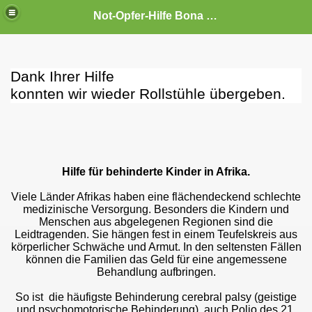
Not-Opfer-Hilfe Bona Fide e.V.
Dank Ihrer Hilfe
konnten wir wieder Rollstühle übergeben.
Hilfe für behinderte Kinder in Afrika.
Viele Länder Afrikas haben eine flächendeckend schlechte
medizinische Versorgung. Besonders die Kindern und
rägt
Menschen aus abgelegenen Regionen sind die
Leidtragenden. Sie hängen fest in einem Teufelskreis aus
körperlicher Schwäche und Armut. In den seltensten Fällen
können die Familien das Geld für eine angemessene
Behandlung aufbringen.
So ist die häufigste Behinderung cerebral palsy (geistige
und psychomotorische Behinderung), auch Polio des 21.