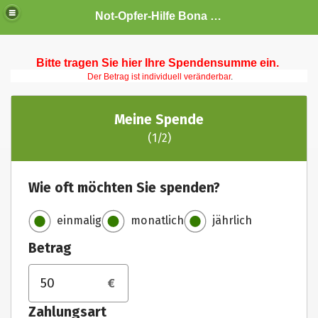
Not-Opfer-Hilfe Bona Fide e.V.
Bitte tragen Sie hier Ihre Spendensumme ein.
Der Betrag ist individuell veränderbar
.
rägt