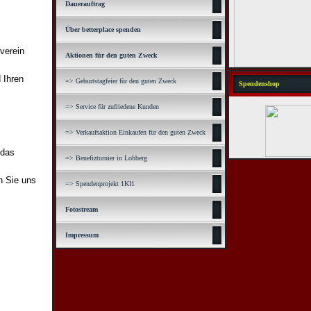
Dauerauftrag
Über betterplace spenden
sverein
Aktionen für den guten Zweck
 Ihren
=> Geburtstagfeier für den guten Zweck
Spendenshop
=> Service für zufriedene Kunden
=> Verkaufsaktion Einkaufen für den guten Zweck
 das
=> Benefizturnier in Lohberg
n Sie uns
=> Spendenprojekt 1KI1
Fotostream
Impressum