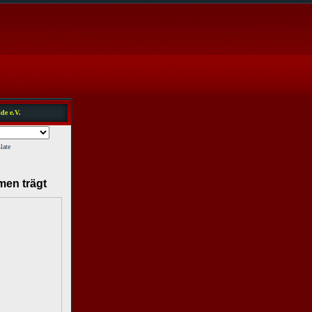
de e.V.
late
men trägt