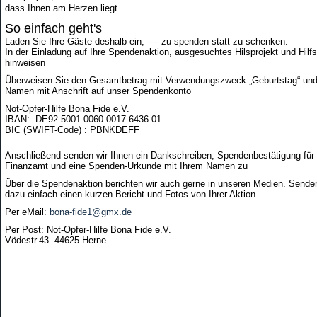
dass Ihnen am Herzen liegt.
So einfach geht's
Laden Sie Ihre Gäste deshalb ein, ---- zu spenden statt zu schenken.
In der Einladung auf Ihre Spendenaktion, ausgesuchtes Hilsprojekt und Hilf
hinweisen
Überweisen Sie den Gesamtbetrag mit Verwendungszweck „Geburtstag“ und
Namen mit Anschrift auf unser Spendenkonto
Not-Opfer-Hilfe Bona Fide e.V.
IBAN: DE92 5001 0060 0017 6436 01
BIC (SWIFT-Code) : PBNKDEFF
Anschließend senden wir Ihnen ein Dankschreiben, Spendenbestätigung für
Finanzamt und eine Spenden-Urkunde mit Ihrem Namen zu
Über die Spendenaktion berichten wir auch gerne in unseren Medien. Sende
dazu einfach einen kurzen Bericht und Fotos von Ihrer Aktion.
Per eMail:
bona-fide1@gmx.de
Per Post: Not-Opfer-Hilfe Bona Fide e.V.
Vödestr.43 44625 Herne