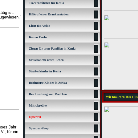
Trockentoiletten für Kenia
.
tig ist.
Hilferuf einer Krankenstation
zugewiesen.“
Licht für Afrika
Kenias Dörfer
Ziegen für arme Familien in Kenia
Moskitonetze retten Leben
Straßenkinder in Kenia
Behinderte Kinder in Afrika
Beschneidung von Mädchen
Wir brauchen Ihre Hilfe
Mikrokredite
Opferfest
eses Jahr
Spenden-Shop
., für ein