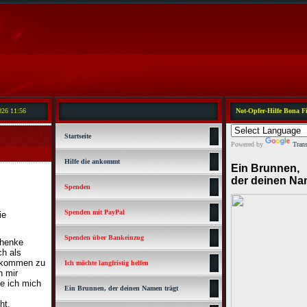
026 11:56
Not-Opfer-Hilfe Bona Fi
Startseite
Powered by
Trans
Hilfe die ankommt
Ein Brunnen,
der deinen Na
Spenden
Spenden mit PayPal
ie
Spenden über Bankeinzug
chenke
ch als
zukommen zu
Ich möchte langfristig helfen
n mir
e ich mich
Ein Brunnen, der deinen Namen trägt
ht,