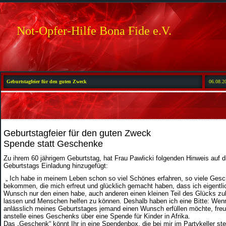
Not-Opfer-Hilfe Bona Fide e.V.
Geburtstagfeier für den guten Zweck
06.08.2
Geburtstagfeier für den guten Zweck
Spende statt Geschenke
Zu ihrem 60 jährigem Geburtstag, hat Frau Pawlicki folgenden Hinweis auf d
Geburtstags Einladung hinzugefügt:
„ Ich habe in meinem Leben schon so viel Schönes erfahren, so viele Ges
bekommen, die mich erfreut und glücklich gemacht haben, dass ich eigentli
Wunsch nur den einen habe, auch anderen einen kleinen Teil des Glücks 
lassen und Menschen helfen zu können. Deshalb haben ich eine Bitte: Wen
anlässlich meines Geburtstages jemand
einen Wunsch erfüllen möchte, freu
anstelle eines Geschenks über eine Spende für Kinder in Afrika.
Das „Geschenk“ könnt Ihr in eine Spendenbox, die bei mir im Partykeller ste